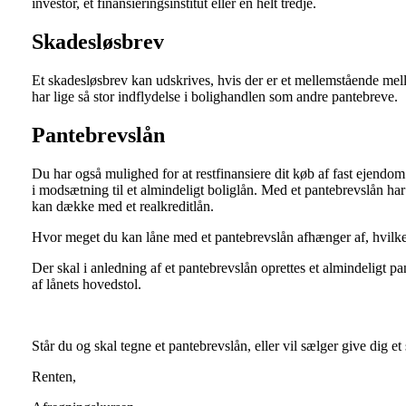
investor, et finansieringsinstitut eller en helt tredje.
Skadesløsbrev
Et skadesløsbrev kan udskrives, hvis der er et mellemstående mell
har lige så stor indflydelse i bolighandlen som andre pantebreve.
Pantebrevslån
Du har også mulighed for at restfinansiere dit køb af fast ejendo
i modsætning til et almindeligt boliglån. Med et pantebrevslån h
kan dække med et realkreditlån.
Hvor meget du kan låne med et pantebrevslån afhænger af, hvilke
Der skal i anledning af et pantebrevslån oprettes et almindeligt p
af lånets hovedstol.
Står du og skal tegne et pantebrevslån, eller vil sælger give dig
Renten,