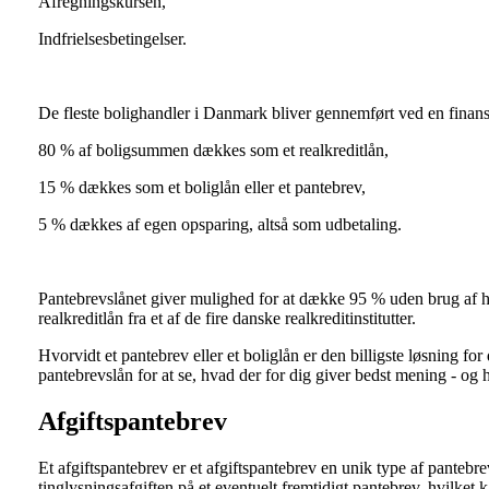
Afregningskursen,
Indfrielsesbetingelser.
De fleste bolighandler i Danmark bliver gennemført ved en finansi
80 % af boligsummen dækkes som et realkreditlån,
15 % dækkes som et boliglån eller et pantebrev,
5 % dækkes af egen opsparing, altså som udbetaling.
Pantebrevslånet giver mulighed for at dække 95 % uden brug af hve
realkreditlån fra et af de fire danske realkreditinstitutter.
Hvorvidt et pantebrev eller et boliglån er den billigste løsning fo
pantebrevslån for at se, hvad der for dig giver bedst mening - og
Afgiftspantebrev
Et afgiftspantebrev er et afgiftspantebrev en unik type af pantebr
tinglysningsafgiften på et eventuelt fremtidigt pantebrev, hvilket 