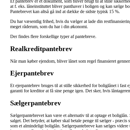
Et pantebrev er et dokument, som bliver brugt til at stille sikkerhed
at f. eks. låneinstituttet bliver panthaver i boligen og kan sælge 
Pantebrevet kan altså gå ind at dække de sidste typisk 15 %.
Du har væsentlig frihed, hvis du vælger at lade din restfinansier
meget råderum, som du har i din økonomi.
Der findes flere forskellige typer af pantebreve.
Realkreditpantebrev
Når man køber ejendom, bliver lånet som regel finansieret gennem e
Ejerpantebrev
Et ejerpantebrev bruges til at stille sikkerhed for boliglånet i f
garanti for kreditor at få sine penge igen. Det sker, hvis låntagere
Sælgerpantebrev
Sælgerpantebrevet kan være et alternativ til at optage et boliglån
salget. Det betyder, at køber skal betale penge til sælger - præcis
som et almindeligt boliglån. Sælgerpantebreve kan sælges videre ti