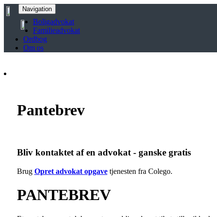
Navigation
Boligadvokat
Familieadvokat
Ordbog
Om os
Pantebrev
Bliv kontaktet af en advokat - ganske gratis
Brug
Opret advokat opgave
tjenesten fra Colego.
PANTEBREV