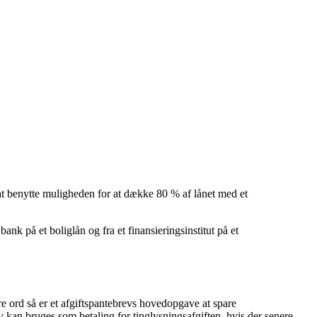
 at benytte muligheden for at dække 80 % af lånet med et
ank på et boliglån og fra et finansieringsinstitut på et
re ord så er et afgiftspantebrevs hovedopgave at spare
ev kan bruges som betaling for tinglysningsafgiften, hvis der senere