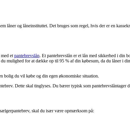
em låner og låneinstituttet. Det bruges som regel, hvis der er en kasse
m med et
pantebrevslån
. Et pantebrevslån er et lån med sikkerhed i din b
ar du mulighed for at dække op til 95 % af din købesum, da du låner i 
n bolig du vil købe og din egen økonomiske situation.
antebrev. Dette skal tinglyses. Du bærer typisk som pantebrevslåntager d
 et sælgerpantebrev, skal du især være opmærksom på: