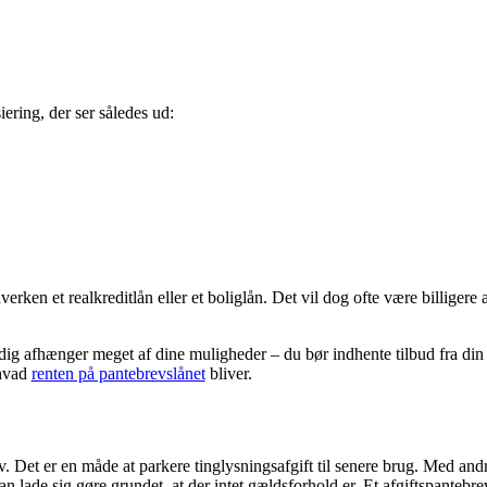
ering, der ser således ud:
rken et realkreditlån eller et boliglån. Det vil dog ofte være billigere
r dig afhænger meget af dine muligheder – du bør indhente tilbud fra din b
 hvad
renten på pantebrevslånet
bliver.
ev. Det er en måde at parkere tinglysningsafgift til senere brug. Med and
kan lade sig gøre grundet, at der intet gældsforhold er. Et afgiftspantebr