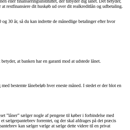
n eller finansieringsinstituttet, der tilbyder dig lånet. Det betyder,
 at restfinansiere dit huskøb ud over dit realkreditlån og udbetaling.
 og 30 år, så du kan indrette de månedlige betalinger efter hvor
 betyder, at banken har en garanti mod at udstede lånet.
ag med bestemte lånebeløb hver eneste måned. I stedet er der blot en
set ”låner” sælger nogle af pengene til køber i forbindelse med
r et sælgerpantebrev forrentet, og der skal afdrages på det præcis
antebrev kan sælger vælge at sælge dette videre til en privat