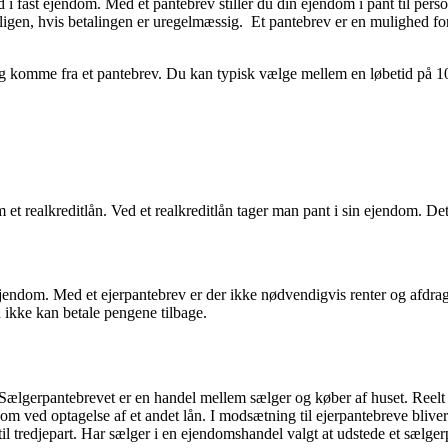
 i fast ejendom. Med et pantebrev stiller du din ejendom i pant til persone
boligen, hvis betalingen er uregelmæssig. Et pantebrev er en mulighed for
ing komme fra et pantebrev. Du kan typisk vælge mellem en løbetid på 10
t realkreditlån. Ved et realkreditlån tager man pant i sin ejendom. Det
ast ejendom. Med et ejerpantebrev er der ikke nødvendigvis renter og afdr
n ikke kan betale pengene tilbage.
. Sælgerpantebrevet er en handel mellem sælger og køber af huset. Reelt 
 som ved optagelse af et andet lån. I modsætning til ejerpantebreve blive
l tredjepart. Har sælger i en ejendomshandel valgt at udstede et sælgerp